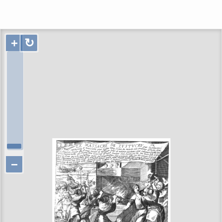
+
↻
−