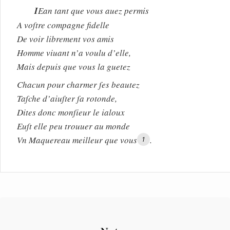
I
Ean tant que vous auez permis
A voſtre compagne fidelle
De voir librement vos amis
Homme viuant n’a voulu d’elle,
Mais depuis que vous la guetez
Chacun pour charmer ſes beautez
Taſche d’aiuſter ſa rotonde,
Dites donc monſieur le ialoux
Euſt elle peu trouuer au monde
Vn Maquereau meilleur que vous
.
1